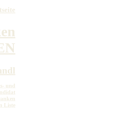
seite
ken
EN
andl
s- und
ndidat
Franken
n Liste