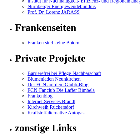
Institut für Nachhaltigkeit- Effizienz- und Regionalman
Nürnberger Energiewendebündnis
Prof. Dr. Lorenz JARASS
Frankenseiten
Franken sind keine Baiern
Private Projekte
Barrierefrei bei Pflege-Nachbarschaft
Blumenladen Neunkirchen
Der FCN auf dem Glubb-Blog
FCN-Fanclub Die Laffer Bimbela
Frankenblog
Internet-Services Brandl
Kirchweih Rückersdorf
Kraftstoffalternative Autogas
zonstige Links