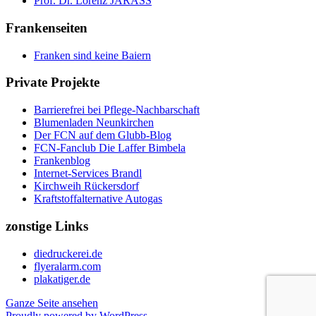
Prof. Dr. Lorenz JARASS
Frankenseiten
Franken sind keine Baiern
Private Projekte
Barrierefrei bei Pflege-Nachbarschaft
Blumenladen Neunkirchen
Der FCN auf dem Glubb-Blog
FCN-Fanclub Die Laffer Bimbela
Frankenblog
Internet-Services Brandl
Kirchweih Rückersdorf
Kraftstoffalternative Autogas
zonstige Links
diedruckerei.de
flyeralarm.com
plakatiger.de
Ganze Seite ansehen
Proudly powered by WordPress